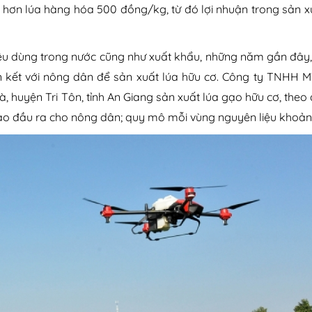
o hơn lúa hàng hóa 500 đồng/kg, từ đó lợi nhuận trong sản x
u dùng trong nước cũng như xuất khẩu, những năm gần đây, 
n kết với nông dân để sản xuất lúa hữu cơ. Công ty TNHH M
, huyện Tri Tôn, tỉnh An Giang sản xuất lúa gạo hữu cơ, theo 
o đầu ra cho nông dân; quy mô mỗi vùng nguyên liệu khoản