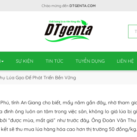
Chào mừng đến
DTGENTA.COM
M
SỰ KIỆN
TIN TỨC
TUYỂN DỤNG
LIÊN HỆ
Thụ Lúa Gạo Để Phát Triển Bền Vững
hú, tỉnh An Giang cho biết, mấy năm gần đây, nhờ tham gia 
ia đình ông luôn an tâm trong việc sản, không lo giá lúa bị 
 bởi “được mùa, mất giá” như trước đây. Ông Đoàn Văn Thu 
n kết sẽ thu mua lúa hàng hóa cao hơn thị trường 50 đồng/kg.