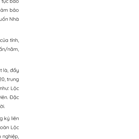
p tục bao
 đảm bảo
muốn Nhà
của tỉnh,
tấn/năm,
 là, đẩy
20, trung
như: Lộc
viên. Đặc
ời.
 ký liên
 đoàn Lộc
h nghiệp,