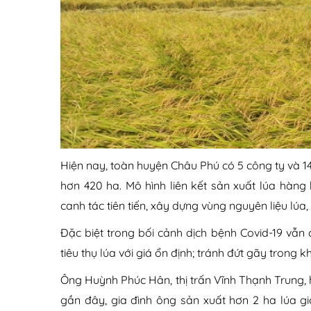
Hiện nay, toàn huyện Châu Phú có 5 công ty và 14
hơn 420 ha. Mô hình liên kết sản xuất lúa hàng
canh tác tiên tiến, xây dựng vùng nguyên liệu lú
Đặc biệt trong bối cảnh dịch bệnh Covid-19 vẫn
tiêu thụ lúa với giá ổn định; tránh đứt gãy trong
Ông Huỳnh Phúc Hân, thị trấn Vĩnh Thạnh Trung,
gần đây, gia đình ông sản xuất hơn 2 ha lúa giố