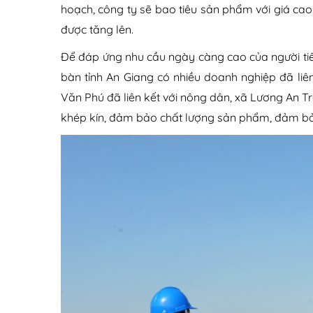
hoạch, công ty sẽ bao tiêu sản phẩm với giá ca
được tăng lên.
Để đáp ứng nhu cầu ngày càng cao của người tiê
bàn tỉnh An Giang có nhiều doanh nghiệp đã liê
Văn Phú đã liên kết với nông dân, xã Lương An Trà
khép kín, đảm bảo chất lượng sản phẩm, đảm bả