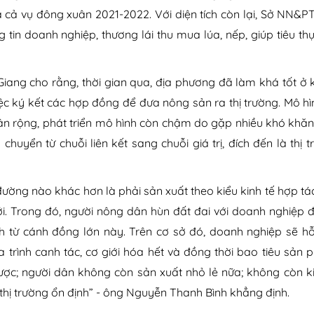
a cả vụ đông xuân 2021-2022. Với diện tích còn lại, Sở NN&P
tin doanh nghiệp, thương lái thu mua lúa, nếp, giúp tiêu th
iang cho rằng, thời gian qua, địa phương đã làm khá tốt ở k
iệc ký kết các hợp đồng để đưa nông sản ra thị trường. Mô h
ân rộng, phát triển mô hình còn chậm do gặp nhiều khó khăn
huyển từ chuỗi liên kết sang chuỗi giá trị, đích đến là thị 
đường nào khác hơn là phải sản xuất theo kiểu kinh tế hợp tác
ới. Trong đó, người nông dân hùn đất đai với doanh nghiệp đ
h từ cánh đồng lớn này. Trên cơ sở đó, doanh nghiệp sẽ hỗ
 trình canh tác, cơ giới hóa hết và đồng thời bao tiêu sản 
ược; người dân không còn sản xuất nhỏ lẻ nữa; không còn k
thị trường ổn định” - ông Nguyễn Thanh Bình khẳng định.