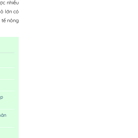
ược nhiều
mô lớn có
 tế nông
ập
hân