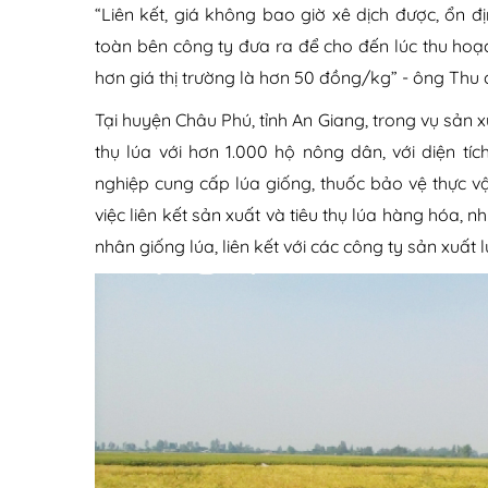
“Liên kết, giá không bao giờ xê dịch được, ổn địn
toàn bên công ty đưa ra để cho đến lúc thu hoạ
hơn giá thị trường là hơn 50 đồng/kg” - ông Thu c
Tại huyện Châu Phú, tỉnh An Giang, trong vụ sản 
thụ lúa với hơn 1.000 hộ nông dân, với diện tí
nghiệp cung cấp lúa giống, thuốc bảo vệ thực v
việc liên kết sản xuất và tiêu thụ lúa hàng hóa,
nhân giống lúa, liên kết với các công ty sản xuấ