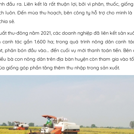
h đầu ra. Liên kết là rất thuận lợi, bởi vì phân, thuốc, giốn
ch luôn. Đến mùa thu hoạch, bên công ty hỗ trợ cho mình là
hia sẻ.
xuất thu-đông năm 2021, các doanh nghiệp đã liên kết sản xuấ
ch canh tác gần 1.600 ha; trong quá trình nông dân canh tá
ật, phân bón đầu vào… đến cuối vụ mới thanh toán tiền. Bên 
 nhiều bà con nông dân trên địa bàn huyện còn tham gia vào t
t lúa giống góp phần tăng thêm thu nhập trong sản xuất.