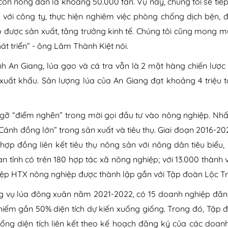
con nông dân là khoảng 50.000 tấn. Vụ này, chúng tôi sẽ tiế
i với công ty, thực hiện nghiêm việc phòng chống dịch bện,
o được sản xuất, tăng trưởng kinh tế. Chúng tôi cũng mong 
át triển” - ông Lâm Thành Kiệt nói.
h An Giang, lúa gạo và cá tra vẫn là 2 mặt hàng chiến lược 
h xuất khẩu. Sản lượng lúa của An Giang đạt khoảng 4 triệu 
 gỡ “điểm nghẽn” trong mời gọi đầu tư vào nông nghiệp. Nhất
“Cánh đồng lớn” trong sản xuất và tiêu thụ. Giai đoạn 2016-20
p đồng liên kết tiêu thụ nông sản với nông dân tiêu biểu, 
n tỉnh có trên 180 hợp tác xã nông nghiệp; với 13.000 thành 
 hiệp HTX nông nghiệp được thành lập gắn với Tập đoàn Lộc Tr
g vụ lúa đông xuân năm 2021-2022, có 15 doanh nghiệp đăng
a, chiếm gần 50% diện tích dự kiến xuống giống. Trong đó, Tập
 tổng diện tích liên kết theo kế hoạch đăng ký của các doan