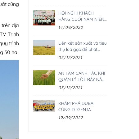
tăng cao
uất cũng
HỘI NGHỊ KHÁCH
HÀNG CUỐI NĂM NIÊN
trên địa
VỤ 2021 - 2022
14/09/2022
TV Trịnh
quy trình
Liên kết sản xuất và tiêu
thụ lúa gạo để phát
g 50 ha.
triển bền vững
03/12/2021
AN TÂM CANH TÁC KHI
QUẢN LÝ TỐT RẦY NÂU
GÂY HẠI
03/12/2021
KHÁM PHÁ DUBAI
CÙNG DTGENTA
19/09/2022