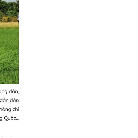
ông dân,
 dần dần
hông chỉ
ng Quốc…