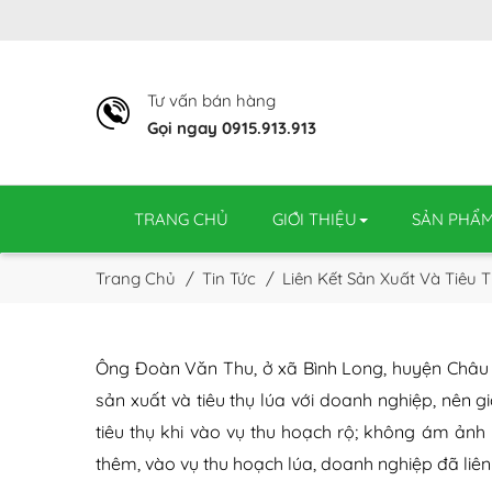
Tư vấn bán hàng
Gọi ngay 0915.913.913
TRANG CHỦ
GIỚI THIỆU
SẢN PHẨ
Trang Chủ
Tin Tức
Liên Kết Sản Xuất Và Tiêu 
Ông Đoàn Văn Thu, ở xã Bình Long, huyện Châu P
sản xuất và tiêu thụ lúa với doanh nghiệp, nên g
tiêu thụ khi vào vụ thu hoạch rộ; không ám ảnh
thêm, vào vụ thu hoạch lúa, doanh nghiệp đã liê