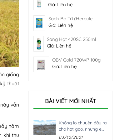
Giá: Liên hệ
Sạch Bọ Trĩ (Hercule
25WG) 18g
Giá: Liên hệ
Sáng Hạt 420SC 250ml
Giá: Liên hệ
OBV Gold 720WP 100g
Giá: Liên hệ
hân giống
kỹ thuật
BÀI VIẾT MỚI NHẤT
 này vẫn
Không lo chuyện đầu ra
 mấy năm
cho hạt gạo, nhưng e
 khi thu
ngại chi phí đầu vào
03/12/2021