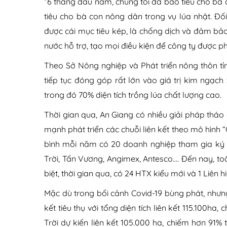
“6 tháng đầu năm, chúng tôi đã bao tiêu cho bà 
tiêu cho bà con nông dân trong vụ lúa nhật. Đố
được cái mục tiêu kép, là chống dịch và đảm bả
nước hỗ trợ, tạo mọi điều kiện để công ty được ph
Theo Sở Nông nghiệp và Phát triển nông thôn tỉn
tiếp tục đóng góp rất lớn vào giá trị kim ngạc
trong đó 70% diện tích trồng lúa chất lượng cao.
Thời gian qua, An Giang có nhiều giải pháp tháo
mạnh phát triển các chuỗi liên kết theo mô hình 
bình mỗi năm có 20 doanh nghiệp tham gia ký hợ
Trời, Tấn Vương, Angimex, Antesco…. Đến nay, toà
biệt, thời gian qua, có 24 HTX kiểu mới và 1 Liên
Mặc dù trong bối cảnh Covid-19 bùng phát, nhưn
kết tiêu thụ với tổng diện tích liên kết 115.100h
Trời dự kiến liên kết 105.000 ha, chiếm hơn 91%