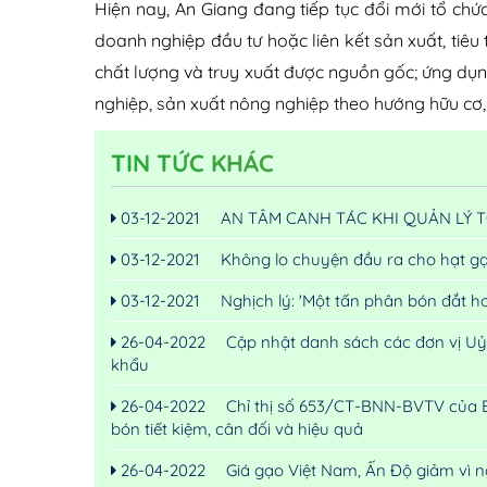
Hiện nay, An Giang đang tiếp tục đổi mới tổ chức
doanh nghiệp đầu tư hoặc liên kết sản xuất, tiêu
chất lượng và truy xuất được nguồn gốc; ứng dụ
nghiệp, sản xuất nông nghiệp theo hướng hữu cơ, 
TIN TỨC KHÁC
03-12-2021
AN TÂM CANH TÁC KHI QUẢN LÝ T
03-12-2021
Không lo chuyện đầu ra cho hạt gạo
03-12-2021
Nghịch lý: 'Một tấn phân bón đắt h
26-04-2022
Cập nhật danh sách các đơn vị Uỷ
khẩu
26-04-2022
Chỉ thị số 653/CT-BNN-BVTV của B
bón tiết kiệm, cân đối và hiệu quả
26-04-2022
Giá gạo Việt Nam, Ấn Độ giảm vì 