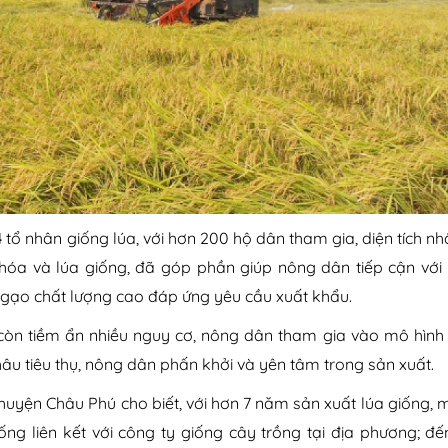
 tổ nhân giống lúa, với hơn 200 hộ dân tham gia, diện tích n
 hóa và lúa giống, đã góp phần giúp nông dân tiếp cận với 
a, gạo chất lượng cao đáp ứng yêu cầu xuất khẩu.
 còn tiềm ẩn nhiều nguy cơ, nông dân tham gia vào mô hình
 khâu tiêu thụ, nông dân phấn khởi và yên tâm trong sản xuất.
 huyện Châu Phú cho biết, với hơn 7 năm sản xuất lúa giống,
ng liên kết với công ty giống cây trồng tại địa phương; đến