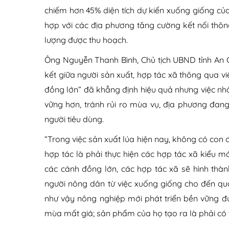
chiếm hơn 45% diện tích dự kiến xuống giống củ
hợp với các địa phương tăng cường kết nối thông 
lượng được thu hoạch.
Ông Nguyễn Thanh Bình, Chủ tịch UBND tỉnh An G
kết giữa người sản xuất, hợp tác xã thông qua v
đồng lớn” đã khẳng định hiệu quả nhưng việc nh
vững hơn, tránh rủi ro mùa vụ, địa phương đang c
người tiêu dùng.
“Trong việc sản xuất lúa hiện nay, không có con 
hợp tác là phải thực hiện các hợp tác xã kiểu m
các cánh đồng lớn, các hợp tác xã sẽ hình thàn
người nông dân từ việc xuống giống cho đến qua
như vậy nông nghiệp mới phát triển bền vững đ
mùa mất giá; sản phẩm của họ tạo ra là phải có 