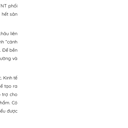
TNT phối
ụ hết sản
hâu liên
ình “cánh
. Để bền
trường và
. Kinh tế
ể tạo ra
 trợ cho
phẩm. Có
iểu được