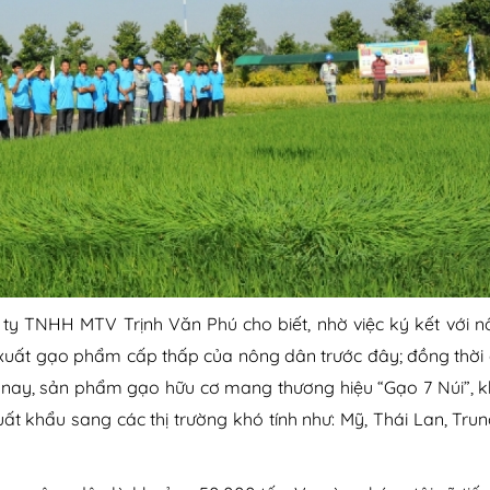
y TNHH MTV Trịnh Văn Phú cho biết, nhờ việc ký kết với n
 xuất gạo phẩm cấp thấp của nông dân trước đây; đồng thời
 nay, sản phẩm gạo hữu cơ mang thương hiệu “Gạo 7 Núi”, k
ất khẩu sang các thị trường khó tính như: Mỹ, Thái Lan, Tru