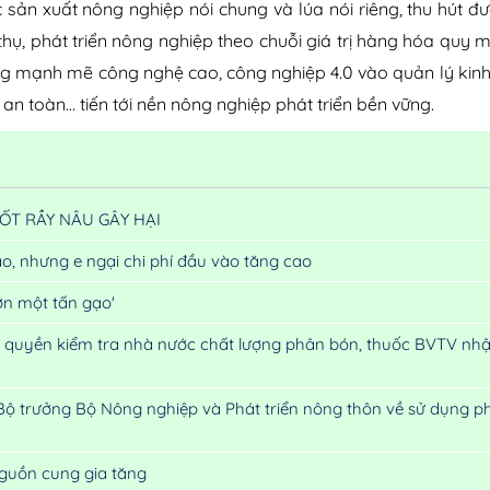
 sản xuất nông nghiệp nói chung và lúa nói riêng, thu hút đ
 thụ, phát triển nông nghiệp theo chuỗi giá trị hàng hóa quy 
ng mạnh mẽ công nghệ cao, công nghiệp 4.0 vào quản lý kinh
an toàn… tiến tới nền nông nghiệp phát triển bền vững.
ỐT RẦY NÂU GÂY HẠI
, nhưng e ngại chi phí đầu vào tăng cao
ơn một tấn gạo'
 quyền kiểm tra nhà nước chất lượng phân bón, thuốc BVTV nh
ộ trưởng Bộ Nông nghiệp và Phát triển nông thôn về sử dụng p
nguồn cung gia tăng