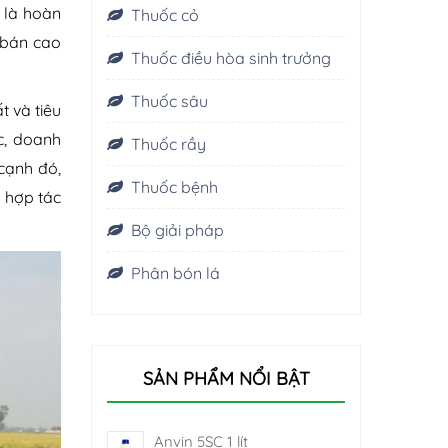
g là hoàn
Thuốc cỏ
 bán cao
Thuốc điều hòa sinh trưởng
Thuốc sâu
t và tiêu
c, doanh
Thuốc rầy
cạnh đó,
Thuốc bệnh
ổ hợp tác
Bộ giải pháp
Phân bón lá
SẢN PHẨM NỔI BẬT
Anvin 5SC 1 lít