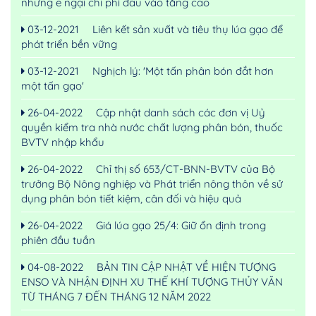
nhưng e ngại chi phí đầu vào tăng cao
03-12-2021
Liên kết sản xuất và tiêu thụ lúa gạo để
phát triển bền vững
03-12-2021
Nghịch lý: 'Một tấn phân bón đắt hơn
một tấn gạo'
26-04-2022
Cập nhật danh sách các đơn vị Uỷ
quyền kiểm tra nhà nước chất lượng phân bón, thuốc
BVTV nhập khẩu
26-04-2022
Chỉ thị số 653/CT-BNN-BVTV của Bộ
trưởng Bộ Nông nghiệp và Phát triển nông thôn về sử
dụng phân bón tiết kiệm, cân đối và hiệu quả
26-04-2022
Giá lúa gạo 25/4: Giữ ổn định trong
phiên đầu tuần
04-08-2022
BẢN TIN CẬP NHẬT VỀ HIỆN TƯỢNG
ENSO VÀ NHẬN ĐỊNH XU THẾ KHÍ TƯỢNG THỦY VĂN
TỪ THÁNG 7 ĐẾN THÁNG 12 NĂM 2022