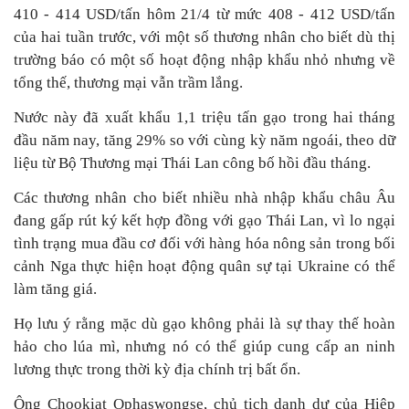
410 - 414 USD/tấn hôm 21/4 từ mức 408 - 412 USD/tấn
của hai tuần trước, với một số thương nhân cho biết dù thị
trường báo có một số hoạt động nhập khẩu nhỏ nhưng về
tổng thế, thương mại vẫn trầm lắng.
Nước này đã xuất khẩu 1,1 triệu tấn gạo trong hai tháng
đầu năm nay, tăng 29% so với cùng kỳ năm ngoái, theo dữ
liệu từ Bộ Thương mại Thái Lan công bố hồi đầu tháng.
Các thương nhân cho biết nhiều nhà nhập khẩu châu Âu
đang gấp rút ký kết hợp đồng với gạo Thái Lan, vì lo ngại
tình trạng mua đầu cơ đối với hàng hóa nông sản trong bối
cảnh Nga thực hiện hoạt động quân sự tại Ukraine có thể
làm tăng giá.
Họ lưu ý rằng mặc dù gạo không phải là sự thay thế hoàn
hảo cho lúa mì, nhưng nó có thể giúp cung cấp an ninh
lương thực trong thời kỳ địa chính trị bất ổn.
Ông Chookiat Ophaswongse, chủ tịch danh dự của Hiệp