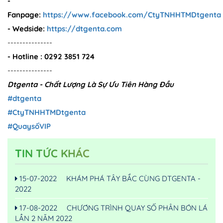
-
Fanpage:
https://www.facebook.com/CtyTNHHTMDtgenta
- Wedside:
https://dtgenta.com
---------------
- Hotline : 0292 3851 724
---------------
Dtgenta - Chất Lượng Là Sự Ưu Tiên Hàng Đầu
#dtgenta
#CtyTNHHTMDtgenta
#QuaysốVIP
TIN TỨC KHÁC
15-07-2022
KHÁM PHÁ TÂY BẮC CÙNG DTGENTA -
2022
17-08-2022
CHƯƠNG TRÌNH QUAY SỐ PHÂN BÓN LÁ
LẦN 2 NĂM 2022