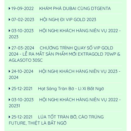
19-09-2022
KHÁM PHÁ DUBAI CÙNG DTGENTA
07-02-2023
HỘI NGHỊ ĐI VIP GOLD 2023
03-10-2023
HỘI NGHỊ KHÁCH HÀNG NIÊN VỤ 2022 -
2023
27-03-2024
CHƯƠNG TRÌNH QUAY SỐ VIP GOLD
2024 - LỄ RA MẮT SẢN PHẨM MỚI EXTRAGOLD 70WP &
AGLASOTO 30SC
24-10-2024
HỘI NGHỊ KHÁCH HÀNG NIÊN VỤ 2023 -
2024
25-12-2021
Hạt Sáng Tràn Bờ - Lì Xì Bất Ngờ
03-10-2023
HỘI NGHỊ KHÁCH HÀNG NIÊN VỤ 2022 -
20231
25-12-2021
LÚA TỐT TRÀN BỜ, CÀO TRÚNG
FUTURE, THIỆT LÀ BẤT NGỜ