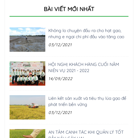
BÀI VIẾT MỚI NHẤT
Không lo chuyện đầu ra cho hạt gạo,
nhưng e ngại chi phí đầu vào tăng cao
03/12/2021
HỘI NGHỊ KHÁCH HÀNG CUỐI NĂM
NIÊN VỤ 2021 - 2022
14/09/2022
Liên kết sản xuất và tiêu thụ lúa gạo để
phát triển bền vững
03/12/2021
AN TÂM CANH TÁC KHI QUẢN LÝ TỐT