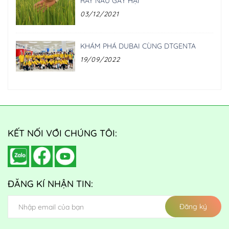
RẦY NÂU GÂY HẠI
03/12/2021
KHÁM PHÁ DUBAI CÙNG DTGENTA
19/09/2022
KẾT NỐI VỚI CHÚNG TÔI:
ĐĂNG KÍ NHẬN TIN:
Đăng ký