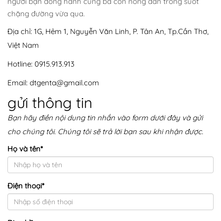
người bạn đồng hành cùng bà con nông dân trong suốt
chặng đường vừa qua.
Địa chỉ: 1G, Hẻm 1, Nguyễn Văn Linh, P. Tân An, Tp.Cần Thơ,
Việt Nam
Hotline: 0915.913.913
Email: dtgenta@gmail.com
gửi thông tin
Bạn hãy điền nội dung tin nhắn vào form dưới đây và gửi
cho chúng tôi. Chúng tôi sẽ trả lời bạn sau khi nhận được.
Họ và tên
*
Điện thoại
*