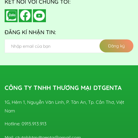
KẾT NỐI VỚI CHÚNG TÔI:
ĐĂNG KÍ NHẬN TIN:
Đăng ký
CÔNG TY TNHH THƯƠNG MẠI DTGENTA
1G, Hẻm 1, Nguyễn Văn Linh, P. Tân An, Tp. Cần Thơ, Việt
Nam
Hotline: 0915.913.913
Mail: ctytnhhtmdtgenta@gmail.com