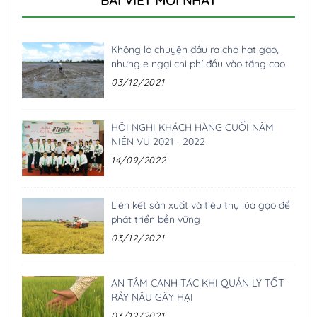
BÀI VIẾT MỚI NHẤT
Không lo chuyện đầu ra cho hạt gạo,
nhưng e ngại chi phí đầu vào tăng cao
03/12/2021
HỘI NGHỊ KHÁCH HÀNG CUỐI NĂM
NIÊN VỤ 2021 - 2022
14/09/2022
Liên kết sản xuất và tiêu thụ lúa gạo để
phát triển bền vững
03/12/2021
AN TÂM CANH TÁC KHI QUẢN LÝ TỐT
RẦY NÂU GÂY HẠI
03/12/2021