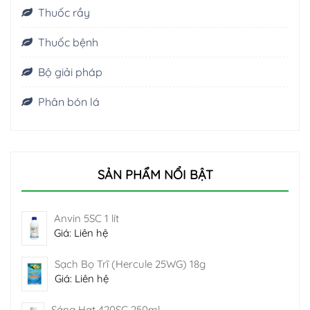
Thuốc rầy
Thuốc bệnh
Bộ giải pháp
Phân bón lá
SẢN PHẨM NỔI BẬT
Anvin 5SC 1 lít
Giá: Liên hệ
Sạch Bọ Trĩ (Hercule 25WG) 18g
Giá: Liên hệ
Sáng Hạt 420SC 250ml