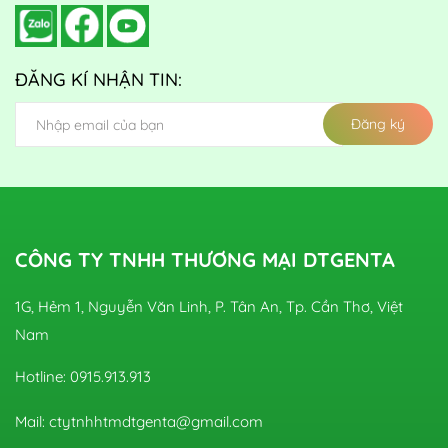
ĐĂNG KÍ NHẬN TIN:
Đăng ký
CÔNG TY TNHH THƯƠNG MẠI DTGENTA
1G, Hẻm 1, Nguyễn Văn Linh, P. Tân An, Tp. Cần Thơ, Việt
Nam
Hotline: 0915.913.913
Mail: ctytnhhtmdtgenta@gmail.com