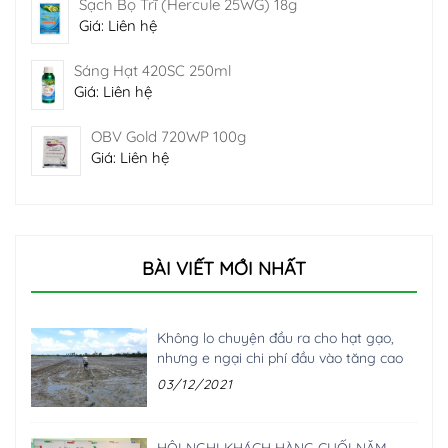
Sạch Bọ Trĩ (Hercule 25WG) 18g
Giá: Liên hệ
Sáng Hạt 420SC 250ml
Giá: Liên hệ
OBV Gold 720WP 100g
Giá: Liên hệ
BÀI VIẾT MỚI NHẤT
Không lo chuyện đầu ra cho hạt gạo,
nhưng e ngại chi phí đầu vào tăng cao
03/12/2021
HỘI NGHỊ KHÁCH HÀNG CUỐI NĂM