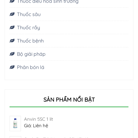
Thuốc điều hòa sinh trưởng
Thuốc sâu
Thuốc rầy
Thuốc bệnh
Bộ giải pháp
Phân bón lá
SẢN PHẨM NỔI BẬT
Anvin 5SC 1 lít
Giá: Liên hệ