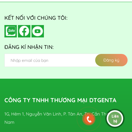
KẾT NỐI VỚI CHÚNG TÔI:
ĐĂNG KÍ NHẬN TIN:
Đăng ký
CÔNG TY TNHH THƯƠNG MẠI DTGENTA
1G, Hẻm 1, Nguyễn Văn Linh, P. Tân An, Tp. Cần Thơ, Việt
Nam