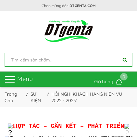
Chào mừng đến
DTGENTA.COM
0
Toggle
Menu
Giỏ hàng
navigation
Trang
SỰ
HỘI NGHỊ KHÁCH HÀNG NIÊN VỤ
Chủ
KIỆN
2022 - 20231
H
ỢP TÁC – GẤN KẾT – PHÁT TRIỂN