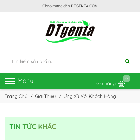
Chào mừng đến
DTGENTA.COM
0
Toggle
Menu
Giỏ hàng
navigation
Trang Chủ
Giới Thiệu
Ứng Xử Với Khách Hàng
TIN TỨC KHÁC