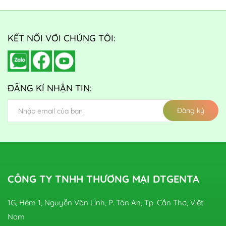
KẾT NỐI VỚI CHÚNG TÔI:
ĐĂNG KÍ NHẬN TIN:
Đăng ký
CÔNG TY TNHH THƯƠNG MẠI DTGENTA
1G, Hẻm 1, Nguyễn Văn Linh, P. Tân An, Tp. Cần Thơ, Việt
Nam