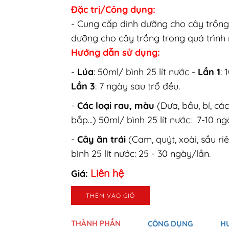
Đặc trị/Công dụng:
- Cung cấp dinh dưỡng cho cây trồng n
dưỡng cho cây trồng trong quá trình n
Hướng dẫn sử dụng:
-
Lúa
: 50ml/ bình 25 lít nước -
Lần 1
: 
Lần 3
: 7 ngày sau trổ đều.
-
Các loại rau, màu
(Dưa, bầu, bí, cá
bắp...) 50ml/ bình 25 lít nước: 7-10 nga
-
Cây ăn trái
(Cam, quýt, xoài, sầu riê
bình 25 lít nước: 25 - 30 ngày/lần.
Liên hệ
Giá:
THÊM VÀO GIỎ
THÀNH PHẦN
CÔNG DỤNG
H