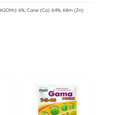
u (K2Ohh): 6%; Canxi (Ca): 6.4%; Kẽm (Zn):