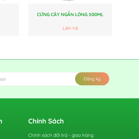
CỨNG CÂY NGẮN LÓNG 500ML
Liên hệ
Đăng ký
m
Chính Sách
Chính sách đổi trả - giao hàng