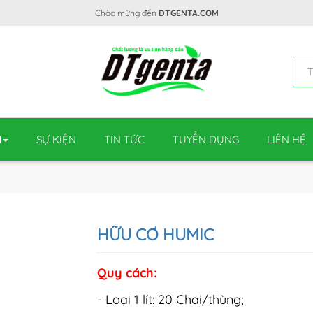
Chào mừng đến
DTGENTA.COM
M
SỰ KIỆN
TIN TỨC
TUYỂN DỤNG
LIÊN HỆ
HỮU CƠ HUMIC
Quy cách:
- Loại 1 lít: 20 Chai/thùng;