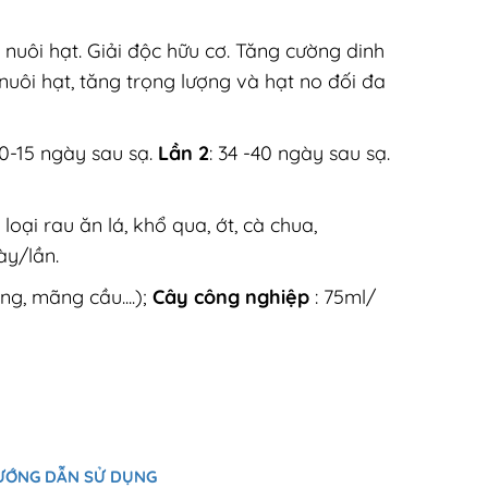
uôi hạt. Giải độc hữu cơ. Tăng cường dinh
uôi hạt, tăng trọng lượng và hạt no đối đa
10-15 ngày sau sạ.
Lần 2
: 34 -40 ngày sau sạ.
c loại rau ăn lá, khổ qua, ớt, cà chua,
̀y/lần.
ng, mãng cầu....);
Cây công nghiệp
: 75ml/
ƯỚNG DẪN SỬ DỤNG