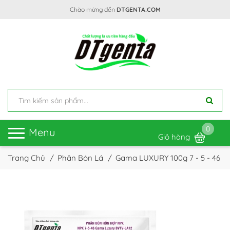
Chào mừng đến
DTGENTA.COM
0
Toggle
Menu
Giỏ hàng
navigation
Trang Chủ
Phân Bón Lá
Gama LUXURY 100g 7 - 5 - 46