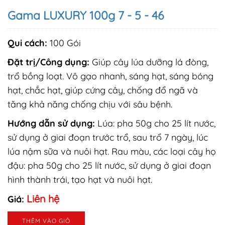
Gama LUXURY 100g 7 - 5 - 46
Qui cách:
100 Gói
Đặt trị/Công dụng:
Giúp cây lúa dưỡng lá đòng,
trổ bồng loạt. Vô gạo nhanh, sáng hạt, sáng bóng
hạt, chắc hạt, giúp cứng cây, chống đổ ngã và
tăng khả năng chống chịu với sâu bệnh.
Hướng dẫn sử dụng:
Lúa: pha 50g cho 25 lít nước,
sử dụng ở giai đoạn trước trổ, sau trổ 7 ngày, lúc
lúa nậm sữa và nuôi hạt. Rau màu, các loại cây họ
đậu: pha 50g cho 25 lít nước, sử dụng ở giai đoạn
hình thành trái, tạo hạt và nuôi hạt.
Liên hệ
Giá:
THÊM VÀO GIỎ