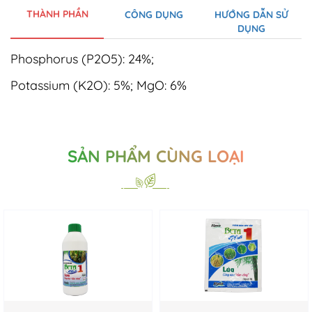
THÀNH PHẦN
CÔNG DỤNG
HƯỚNG DẪN SỬ
DỤNG
Phosphorus (P2O5): 24%;
Potassium (K2O): 5%; MgO: 6%
SẢN PHẨM CÙNG LOẠI