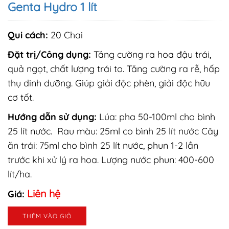
Genta Hydro 1 lít
Qui cách:
20 Chai
Đặt trị/Công dụng:
Tăng cường ra hoa đậu trái,
quả ngọt, chất lượng trái to. Tăng cường ra rễ, hấp
thụ dinh dưỡng. Giúp giải độc phèn, giải độc hữu
cơ tốt.
Hướng dẫn sử dụng:
Lúa: pha 50-100ml cho bình
25 lít nước. Rau màu: 25ml co bình 25 lít nước Cây
ăn trái: 75ml cho bình 25 lít nước, phun 1-2 lần
trước khi xử lý ra hoa. Lượng nước phun: 400-600
lít/ha.
Liên hệ
Giá:
THÊM VÀO GIỎ