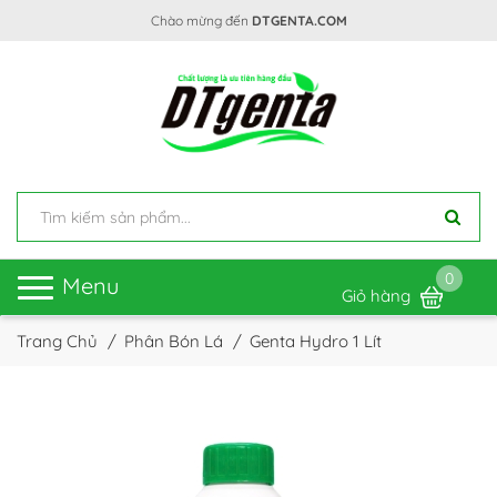
Chào mừng đến
DTGENTA.COM
0
Toggle
Menu
Giỏ hàng
navigation
Trang Chủ
Phân Bón Lá
Genta Hydro 1 Lít