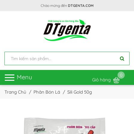
Chào mừng đến
DTGENTA.COM
0
Toggle
Menu
Giỏ hàng
navigation
Trang Chủ
Phân Bón Lá
Sili Gold 50g