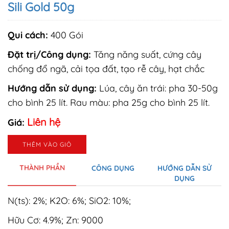
Sili Gold 50g
Qui cách:
400 Gói
Đặt trị/Công dụng:
Tăng năng suất, cứng cây
chống đổ ngã, cải tọa đất, tạo rễ cây, hạt chắc
Hướng dẫn sử dụng:
Lúa, cây ăn trái: pha 30-50g
cho bình 25 lít. Rau màu: pha 25g cho bình 25 lít.
Liên hệ
Giá:
THÊM VÀO GIỎ
THÀNH PHẦN
CÔNG DỤNG
HƯỚNG DẪN SỬ
DỤNG
N(ts): 2%; K2O: 6%; SiO2: 10%;
Hữu Cơ: 4.9%; Zn: 9000