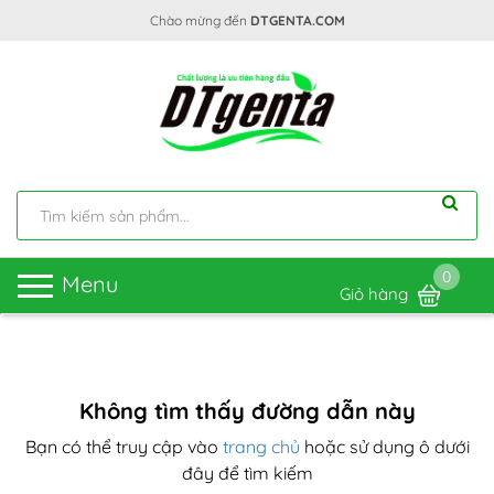
Chào mừng đến
DTGENTA.COM
0
Toggle
Menu
Giỏ hàng
navigation
Không tìm thấy đường dẫn này
Bạn có thể truy cập vào
trang chủ
hoặc sử dụng ô dưới
đây để tìm kiếm