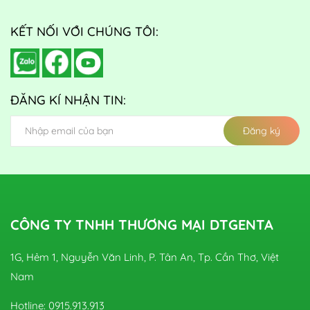
KẾT NỐI VỚI CHÚNG TÔI:
ĐĂNG KÍ NHẬN TIN:
Đăng ký
CÔNG TY TNHH THƯƠNG MẠI DTGENTA
1G, Hẻm 1, Nguyễn Văn Linh, P. Tân An, Tp. Cần Thơ, Việt
Nam
Hotline: 0915.913.913