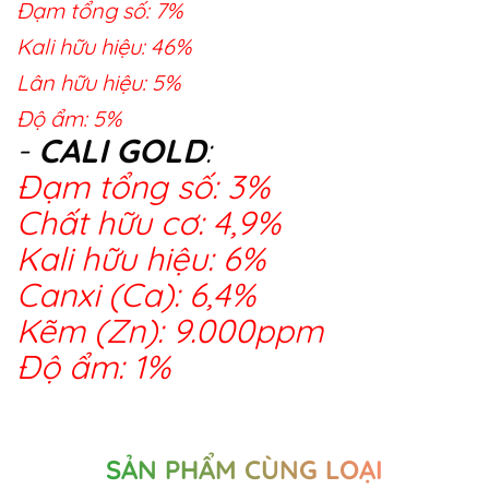
Đạm tổng số: 7%
Kali hữu hiệu: 46%
Lân hữu hiệu: 5%
Độ ẩm: 5%
-
CALI GOLD
:
Đạm tổng số: 3%
Chất hữu cơ: 4,9%
Kali hữu hiệu: 6%
Canxi (Ca): 6,4%
Kẽm (Zn): 9.000ppm
Độ ẩm: 1%
SẢN PHẨM CÙNG LOẠI