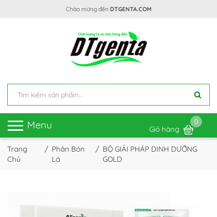
Chào mừng đến
DTGENTA.COM
0
Toggle
Menu
Giỏ hàng
navigation
Trang
Phân Bón
BỘ GIẢI PHÁP DINH DƯỠNG
Chủ
Lá
GOLD