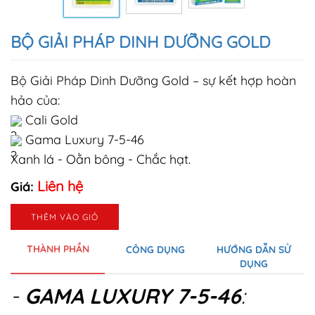
BỘ GIẢI PHÁP DINH DƯỠNG GOLD
Bộ Giải Pháp Dinh Dưỡng Gold – sự kết hợp hoàn
hảo của:
Cali Gold
Gama Luxury 7-5-46
Xanh lá - Oằn bông - Chắc hạt.
Liên hệ
Giá:
THÊM VÀO GIỎ
THÀNH PHẦN
CÔNG DỤNG
HƯỚNG DẪN SỬ
DỤNG
-
GAMA LUXURY 7-5-46
: