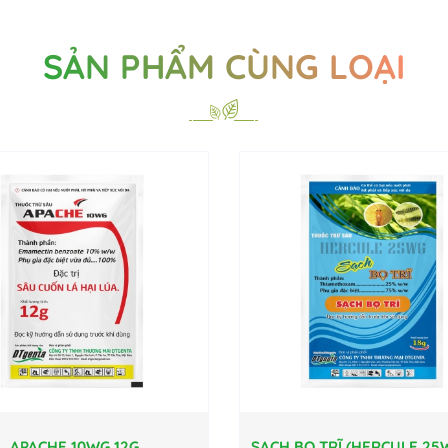
SẢN PHẨM CÙNG LOẠI
APACHE 10WG 12G
SẠCH BỌ TRĨ (HERCULE 25W