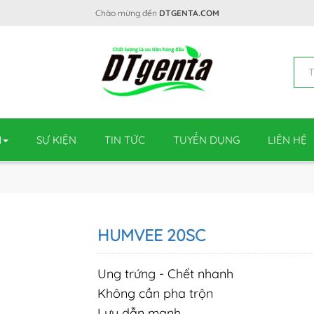
Chào mừng đến
DTGENTA.COM
M
SỰ KIỆN
TIN TỨC
TUYỂN DỤNG
LIÊN HỆ
HUMVEE 20SC
Ung trứng - Chết nhanh
Không cần pha trộn
Lưu dẫn mạnh