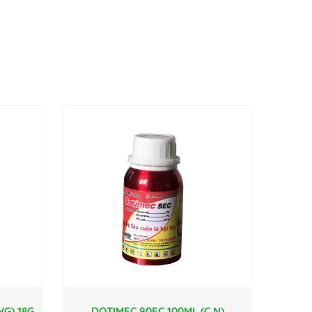
G) 18G
DOTIMEC 90EC 100ML (C.N)