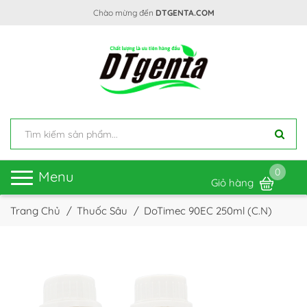
Chào mừng đến
DTGENTA.COM
0
Toggle
Menu
Giỏ hàng
navigation
Trang Chủ
Thuốc Sâu
DoTimec 90EC 250ml (C.N)