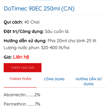
DoTimec 90EC 250ml (C.N)
Qui cách:
40 Chai
Đặt trị/Công dụng:
Sâu cuốn lá.
Hướng dẫn sử dụng:
Pha 20ml cho bình 25 lít.
Lượng nước phun: 320-400 lít/ha
Liên hệ
Giá:
THÊM VÀO GIỎ
THÀNH PHẦN
CÔNG DỤNG
HƯỚNG DẪN SỬ
DỤNG
Abamectin………..2%
Permethrin ………7%