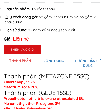
Loại sản phẩm:
Thuốc trừ sâu.
Quy cách đóng gói:
bộ gồm 2 chai 150ml và bộ gồm 2
chai 300ml.
Hạn sử dụng:
02 năm kể từ ngày sản xuất.
Liên hệ
Giá:
THÊM VÀO GIỎ
THÀNH PHẦN
CÔNG DỤNG
HƯỚNG DẪN SỬ
DỤNG
Thành phần (METAZONE 35SC):
Chlorfenapyr 15%
Metaflumizone 20%
Thành phần (GLUE 15SL):
Propylheptamethyltrisiloxane ethoxylated 8%
Monomethylether Propylene 3%
Alkyl Alcohol Ethoxylate 2%