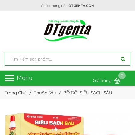
Chào mừng đến
DTGENTA.COM
0
Toggle
Menu
Giỏ hàng
navigation
Trang Chủ
Thuốc Sâu
BỘ ĐÔI SIÊU SẠCH SÂU