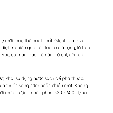
 hệ mới thay thế hoạt chất: Glyphosate và
iệt trừ hiệu quả các loại cỏ lá rộng, lá hẹp
 vực, cỏ mần trầu, cỏ năn, cỏ chỉ, dền gai,
c; Phải sử dụng nước sạch để pha thuốc.
hun thuốc sáng sớm hoặc chiều mát. Không
 trời mưa. Lượng nước phun: 320 - 600 lít/ha.