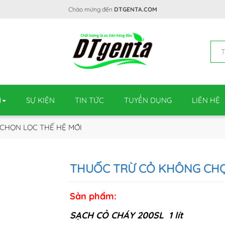
Chào mừng đến
DTGENTA.COM
M
SỰ KIỆN
TIN TỨC
TUYỂN DỤNG
LIÊN HỆ
HỌN LỌC THẾ HỆ MỚI
THUỐC TRỪ CỎ KHÔNG CHỌN
Sản phẩm:
SẠCH CỎ CHÁY 200SL 1 lít