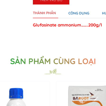
THÊM VÀO GIỎ
THÀNH PHẦN
CÔNG DỤNG
H
Glufosinate ammonium……..200g/l
SẢN PHẨM CÙNG LOẠI