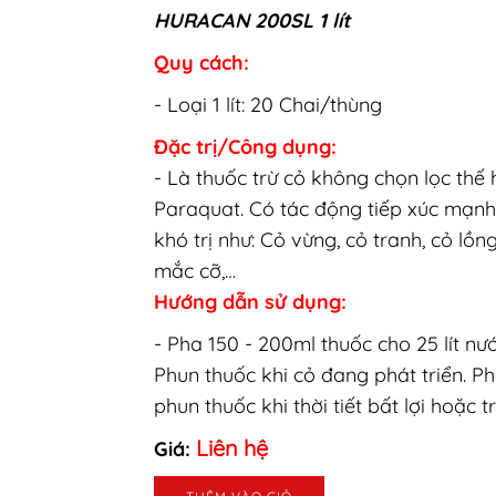
HURACAN 200SL 1 lít
Quy cách:
- Loại 1 lít: 20 Chai/thùng
Đặc trị/Công dụng:
- Là thuốc trừ cỏ không chọn lọc thế
Paraquat. Có tác động tiếp xúc mạnh d
khó trị như: Cỏ vừng, cỏ tranh, cỏ lồng
mắc cỡ,…
Hướng dẫn sử dụng:
- Pha 150 - 200ml thuốc cho 25 lít nướ
Phun thuốc khi cỏ đang phát triển. P
phun thuốc khi thời tiết bất lợi hoặc
Liên hệ
Giá: