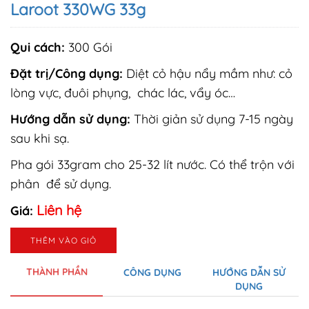
Laroot 330WG 33g
Qui cách:
300 Gói
Đặt trị/Công dụng:
Diệt cỏ hậu nẩy mầm như: cỏ
lòng vực, đuôi phụng, chác lác, vẩy óc…
Hướng dẫn sử dụng:
Thời giản sử dụng 7-15 ngày
sau khi sạ.
Pha gói 33gram cho 25-32 lít nước. Có thể trộn với
phân để sử dụng.
Liên hệ
Giá:
THÊM VÀO GIỎ
THÀNH PHẦN
CÔNG DỤNG
HƯỚNG DẪN SỬ
DỤNG