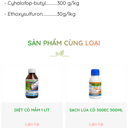
- Cyhalofop-butyl…………300 g/kg
- Ethoxysulfuron……………30g/lkg
SẢN PHẨM CÙNG LOẠI
DIỆT CỎ MẦM 1 LÍT
SẠCH LÚA CỎ 300EC 500ML
Liên hệ
Liên hệ