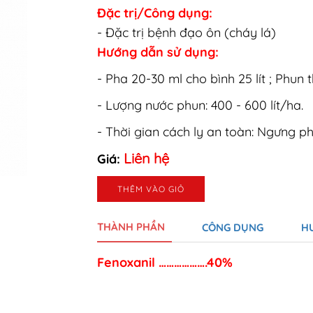
Đặc trị/Công dụng:
- Đặc trị bệnh đạo ôn (cháy lá)
Hướng dẫn sử dụng:
- Pha 20-30 ml cho bình 25 lít ; Phun t
- Lượng nước phun: 400 - 600 lít/ha.
- Thời gian cách ly an toàn: Ngưng ph
Liên hệ
Giá:
THÊM VÀO GIỎ
THÀNH PHẦN
CÔNG DỤNG
H
Fenoxanil ……………….40%