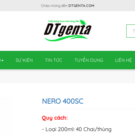
Chào mừng đến
DTGENTA.COM
M
SỰ KIỆN
TIN TỨC
TUYỂN DỤNG
LIÊN HỆ
NERO 400SC
Quy cách:
- Loại 200ml: 40 Chai/thùng