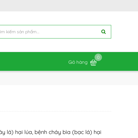
0
Giỏ hàng
 lá) hại lúa, bệnh cháy bìa (bạc lá) hại