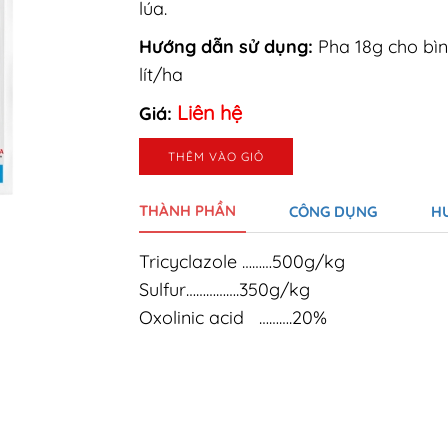
lúa.
Hướng dẫn sử dụng:
Pha 18g cho bìn
lít/ha
Liên hệ
Giá:
THÊM VÀO GIỎ
THÀNH PHẦN
CÔNG DỤNG
H
Tricyclazole ………500g/kg
Sulfur…………….350g/kg
Oxolinic acid ……….20%