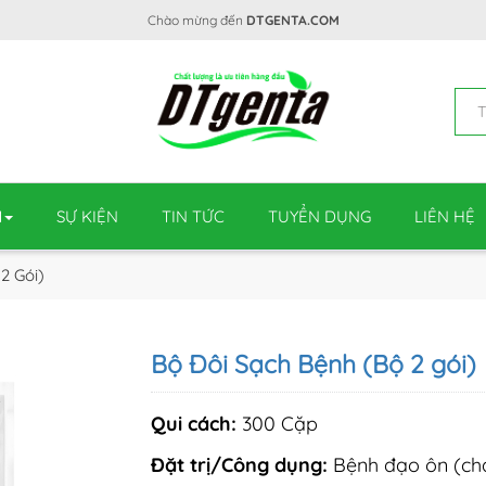
Chào mừng đến
DTGENTA.COM
M
SỰ KIỆN
TIN TỨC
TUYỂN DỤNG
LIÊN HỆ
2 Gói)
Bộ Đôi Sạch Bệnh (Bộ 2 gói)
Qui cách:
300 Cặp
Đặt trị/Công dụng:
Bệnh đạo ôn (cháy